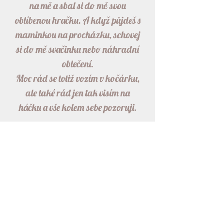
na mě a sbal si do mě svou
oblíbenou hračku. A když půjdeš s
maminkou na procházku, schovej
si do mě svačinku nebo náhradní
oblečení.
Moc rád se totiž vozím v kočárku,
ale také rád jen tak visím na
háčku a vše kolem sebe pozoruji.
Detailní
informace
Složení: 100% měkčený
Jak o mě
předepraný len