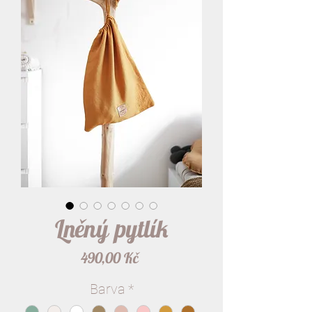
Lněný pytlík
Cena
490,00 Kč
Barva
*