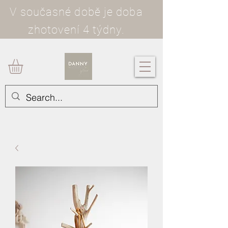
V současné době je doba
zhotovení 4 týdny.