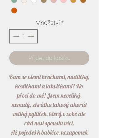
Množství
*
Přidat do košíku
Kam se všemi hračkami, nudličky,
kostičkami a lahvičkami? No
přeci do mě! Jsem neveliký,
nemalý, zkrátka takový akorát
veliký pytlíček, který v sobě ale
rád nosí spoustu věcí.
Až pojedeš k babičce, nezapomeň