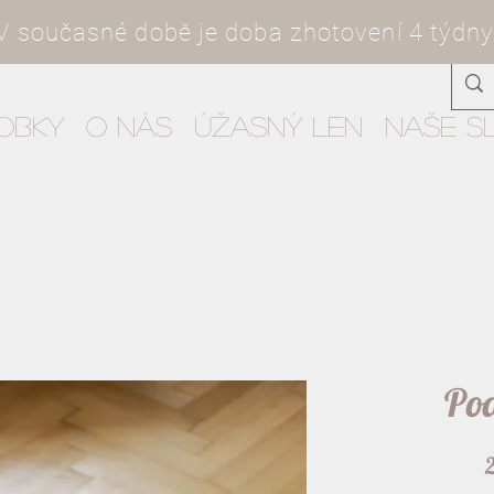
V současné době je doba zhotovení 4 týdny
obky
O nás
Úžasný len
Naše s
Pod