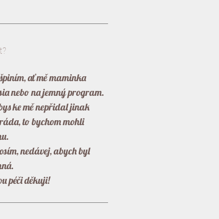
t?
ušpiním, ať mě maminka
lsia nebo na jemný program.
bys ke mě nepřidal jinak
áda, to bychom mohli
hu.
osím, nedávej, abych byl
mná.
ou péči děkuji!