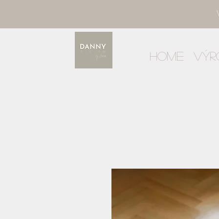
Home
Výr