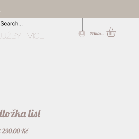
.
Přihlásit
lužby
Více
ložka list
Cena
2 290,00 Kč