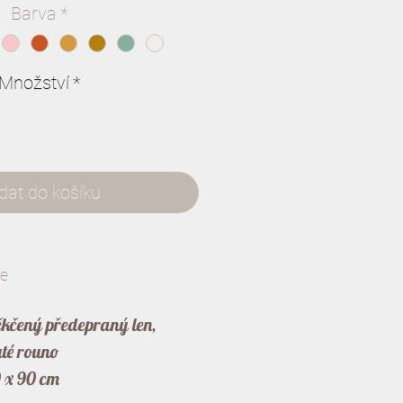
Barva
*
Množství
*
idat do košíku
ce
kčený předepraný len,
té rouno
 x 90 cm