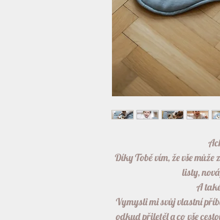
Ac
Díky Tobě vím, že vše může 
listy, nov
A také
Vymysli mi svůj vlastní příb
odkud přiletěl a co vše cesto