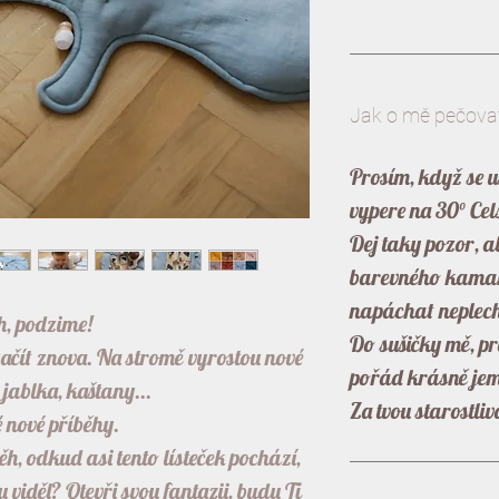
Jak o mě pečova
Prosím, když se 
vypere na 30° Ce
Dej taky pozor, a
barevného kamar
napáchat neplec
h, podzime!
Do sušičky mě, pr
začít znova. Na stromě vyrostou nové
pořád krásně je
á jablka, kaštany...
Za tvou starostliv
 nové příběhy.
ěh, odkud asi tento lísteček pochází,
u viděl? Otevři svou fantazii, budu Ti