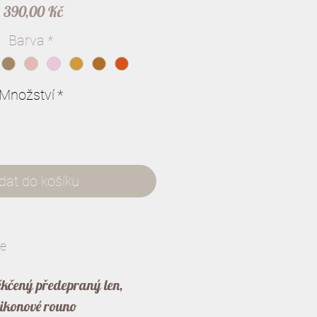
Cena
1 390,00 Kč
Barva
*
Množství
*
idat do košíku
ce
kčený předepraný len,
likonové rouno