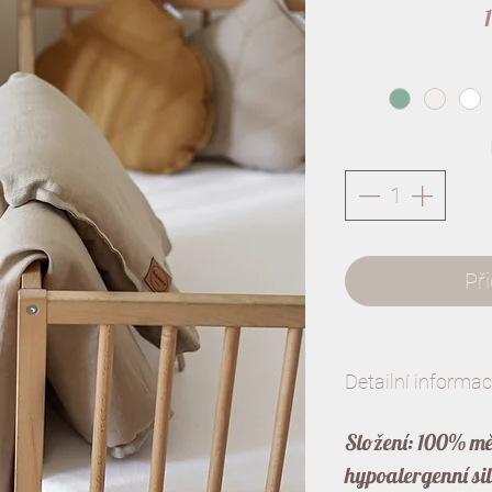
Př
Detailní informa
Složení: 100% mě
hypoalergenní si