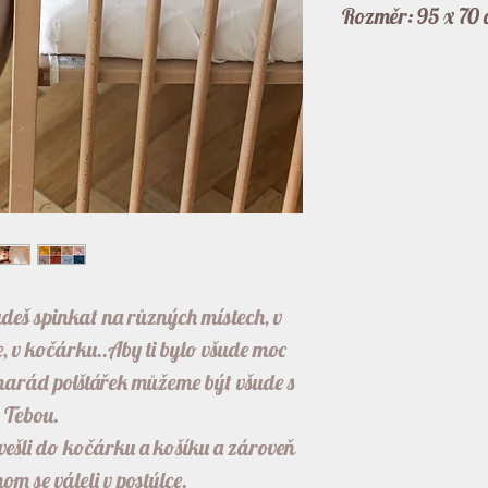
Rozměr: 95 x 70 
eš spinkat na různých místech, v
ce, v kočárku..Aby ti bylo všude moc
amarád polštářek můžeme být všude s
Tebou.
vešli do kočárku a košíku a zároveň
hom se váleli v postýlce.