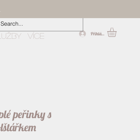
.
Přihlásit
lužby
Více
plé peřinky s
lštářkem