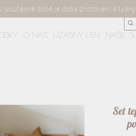
V současné době je doba zhotovení 4 týdny
obky
O nás
Úžasný len
Naše s
Set te
po