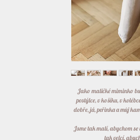
Jako maličké miminko bud
postýlce, v košíku, v koléb
dobře, já, peřinka a můj k
Jsme tak malí, abychom se 
tak velcí, abyc