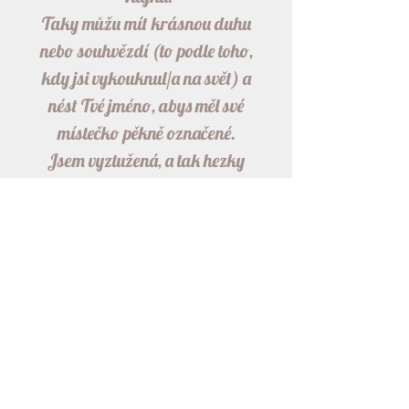
Taky můžu mít krásnou duhu
nebo souhvězdí (to podle toho,
kdy jsi vykouknul/a na svět) a
nést Tvé jméno, abys měl své
místečko pěkně označené.
Jsem vyztužená, a tak hezky
držím tvar:))
Budu moc ráda, když maminka s
tatínkem připraví malý háček,
roh postýlky, teepee, kde si budu
vlát:))
Detailní