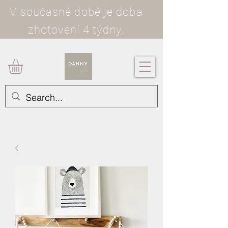
V současné době je doba
zhotovení 4 týdny.