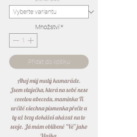
Množství
*
Přidat do košíku
Ahoj můj malý kamaráde.
Jsem vlaječka, která na sobě nese
ceeelou abecedu, maminka Ti
určitě všechna písmenka přečte a
ty už brzy dokážeš ukázat na to
svoje. Já mám oblíbené "Vé" jako
Vlajka.